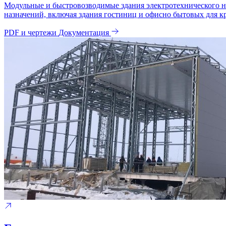
Модульные и быстровозводимые здания электротехнического н
назначений, включая здания гостиниц и офисно бытовых для кр
PDF и чертежи
Документация