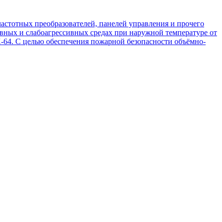
астотных преобразователей, панелей управления и прочего
ивных и слабоагрессивных средах при наружной температуре от
K‐64. С целью обеспечения пожарной безопасности объёмно‐